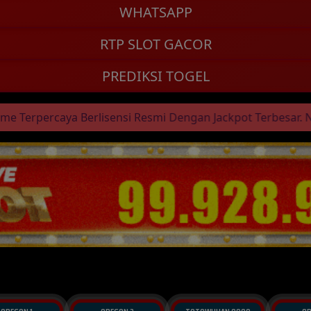
WHATSAPP
RTP SLOT GACOR
PREDIKSI TOGEL
mi Dengan Jackpot Terbesar. NAGA62 Menyediakan PASAR