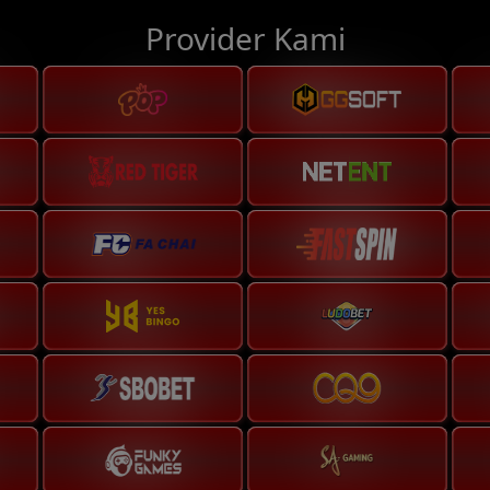
Provider Kami