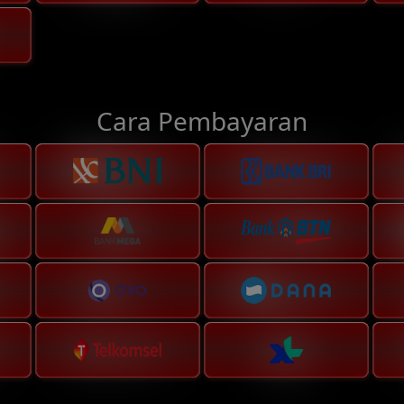
Cara Pembayaran