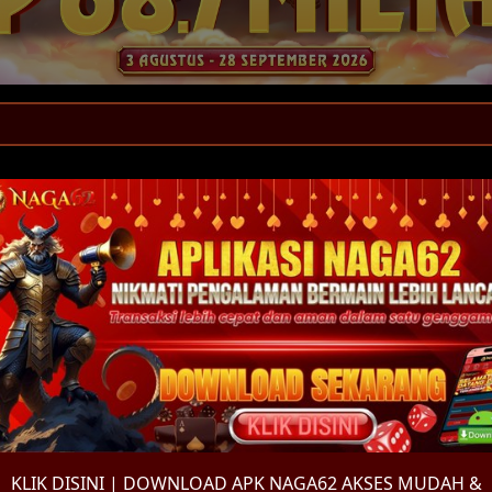
KLIK DISINI | DOWNLOAD APK NAGA62 AKSES MUDAH &