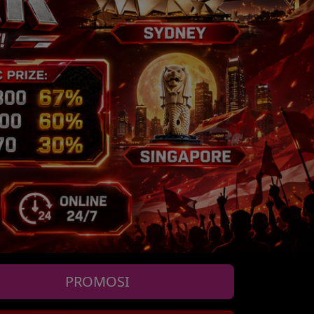
PROMOSI