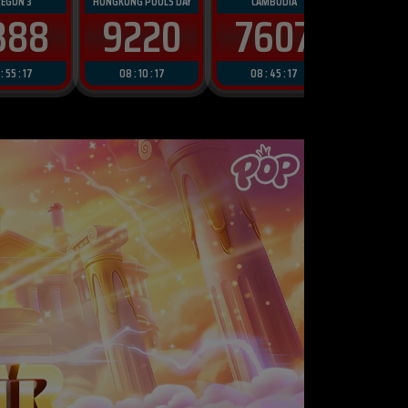
G POOLS DAY
CAMBODIA
TOTOWUHAN 1200
OREG
220
7607
0993
15
: 10 : 14
08 : 45 : 14
09 : 10 : 14
08 : 5